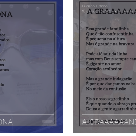
Luciano Dídimo
10 de ago. de 2019
2 min de l
ONA
A GRAAAAAAND