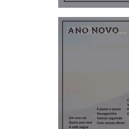
Luciano Dídimo
29 de dez. de 2018
1 min de leitura