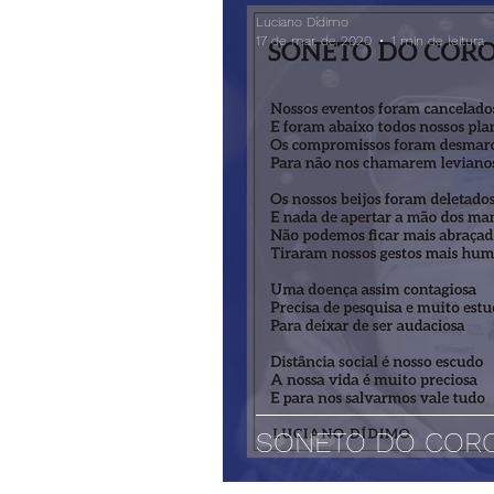
Luciano Dídimo
17 de mar. de 2020
1 min de leitura
SONETO DO COR