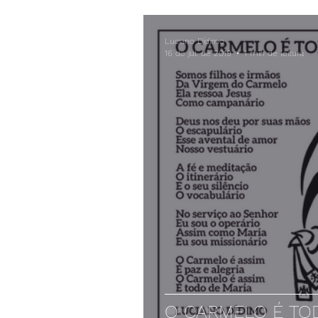
Luciano Dídimo
16 de jul. de 2019
1 min de leitura
O CARMELO É TO