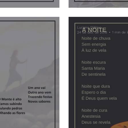
Luciano Dídimo
24 de dez. de 2018
1 min de l