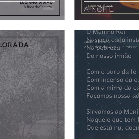
A NOITE
Luciano Dídimo
22 de dez. de 2018
2 min de l