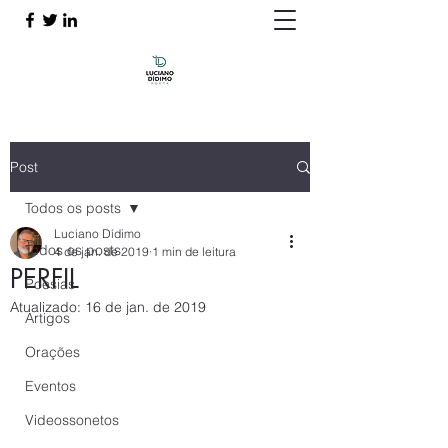
Post
Todos os posts
Luciano Dídimo
Todos os posts
4 de jan. de 2019
1 min de leitura
PERFIL
Poesias
Atualizado:
16 de jan. de 2019
Artigos
Orações
Eventos
Videossonetos