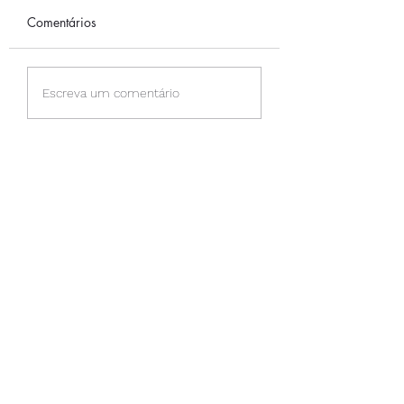
Comentários
A CAMINHADA
PERMISSÃO PAR
Escreva um comentário
SENTIR