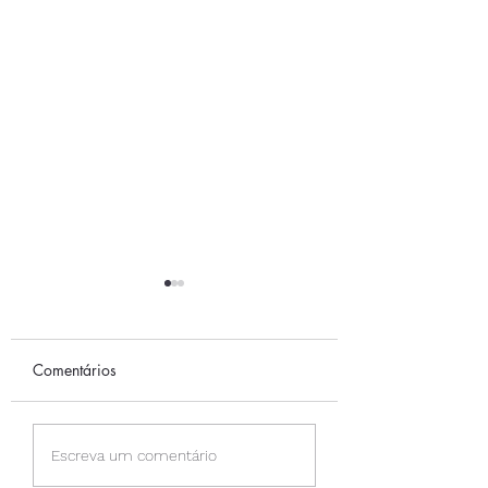
Comentários
O NADA
PERMISSÃO PARA
Escreva um comentário
SENTIR