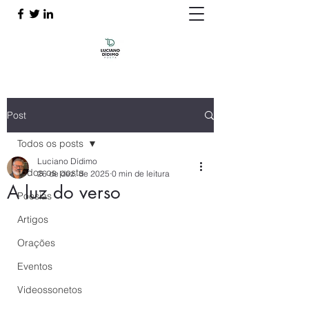
Post
Todos os posts
Luciano Dídimo
Todos os posts
26 de dez. de 2025
0 min de leitura
A luz do verso
Poesias
Artigos
Orações
Eventos
Videossonetos