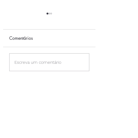
Comentários
A CAMINHADA
PERMISSÃO PAR
Escreva um comentário
SENTIR