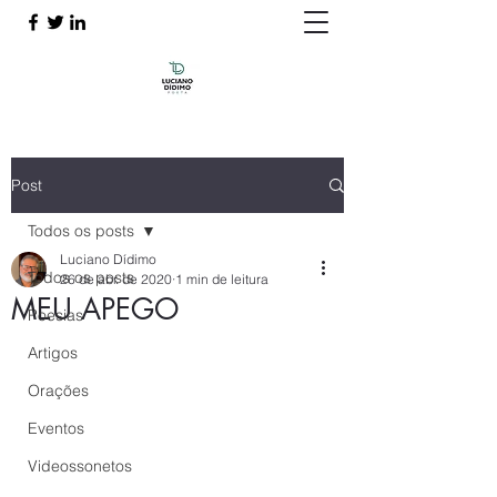
Post
Todos os posts
Luciano Dídimo
Todos os posts
26 de abr. de 2020
1 min de leitura
MEU APEGO
Poesias
Artigos
Orações
Eventos
Videossonetos