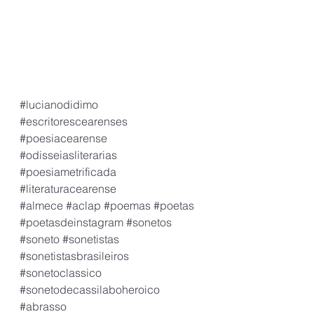
#lucianodidimo
#escritorescearenses
#poesiacearense
#odisseiasliterarias
#poesiametrificada
#literaturacearense
#almece
#aclap
#poemas
#poetas
#poetasdeinstagram
#sonetos
#soneto
#sonetistas
#sonetistasbrasileiros
#sonetoclassico
#sonetodecassilaboheroico
#abrasso