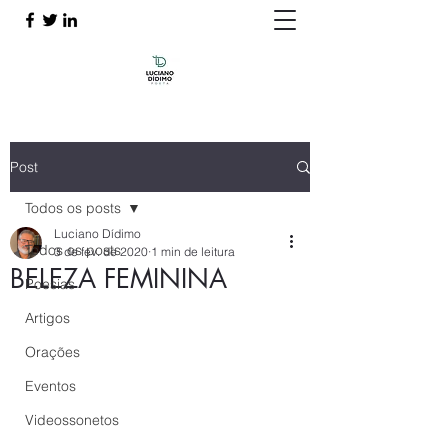
Post
Todos os posts
Luciano Dídimo
Todos os posts
3 de fev. de 2020
1 min de leitura
BELEZA FEMININA
Poesias
Artigos
Orações
Eventos
Videossonetos