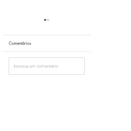
Comentários
A CAMINHADA
PERMISSÃO PAR
Escreva um comentário
SENTIR