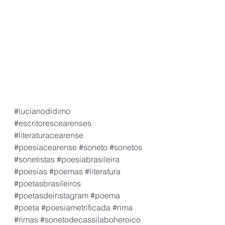
#lucianodidimo
#escritorescearenses
#literaturacearense
#poesiacearense
#soneto
#sonetos
#sonetistas
#poesiabrasileira
#poesias
#poemas
#literatura
#poetasbrasileiros
#poetasdeinstagram
#poema
#poeta
#poesiametrificada
#rima
#rimas
#sonetodecassilaboheroico