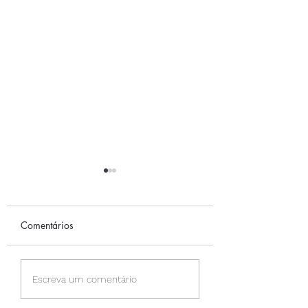
Comentários
A CAMINHADA
PERMISSÃO PAR
Escreva um comentário
SENTIR