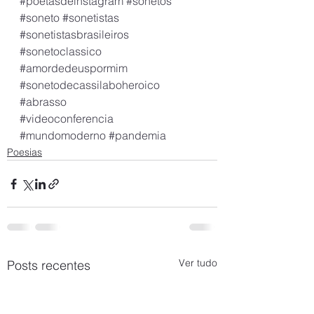
#poetasdeinstagram
#sonetos
#soneto
#sonetistas
#sonetistasbrasileiros
#sonetoclassico
#amordedeuspormim
#sonetodecassilaboheroico
#abrasso
#videoconferencia
#mundomoderno
#pandemia
Poesias
Ver tudo
Posts recentes