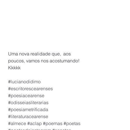
Uma nova realidade que,  aos 
poucos, vamos nos acostumando! 
Kkkkk
#lucianodidimo
#escritorescearenses
#poesiacearense
#odisseiasliterarias
#poesiametrificada
#literaturacearense
#almece
#aclap
#poemas
#poetas